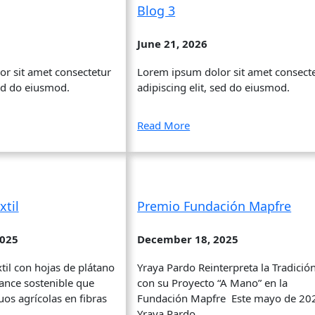
Blog 3
June 21, 2026
r sit amet consectetur
Lorem ipsum dolor sit amet consect
sed do eiusmod.
adipiscing elit, sed do eiusmod.
Read More
xtil
Premio Fundación Mapfre
2025
December 18, 2025
til con hojas de plátano
Yraya Pardo Reinterpreta la Tradició
ance sostenible que
con su Proyecto “A Mano” en la
os agrícolas en fibras
Fundación Mapfre Este mayo de 20
Yraya Pardo…