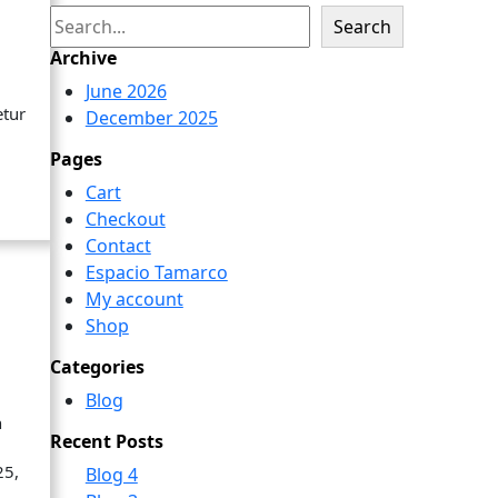
S
Search
e
Archive
a
June 2026
r
etur
December 2025
c
h
Pages
Cart
Checkout
Contact
Espacio Tamarco
My account
Shop
Categories
Blog
n
Recent Posts
25,
Blog 4