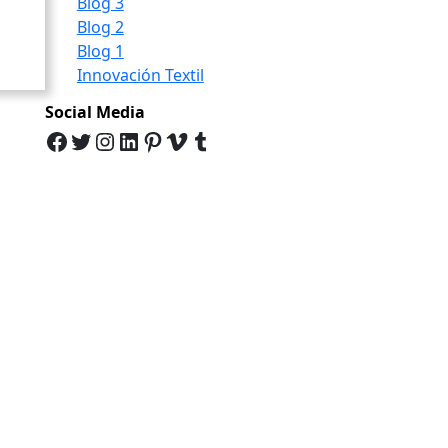
Blog 3
Blog 2
Blog 1
Innovación Textil
Social Media
Facebook
Twitter
Instagram
LinkedIn
Pinterest
Vimeo
Tumblr